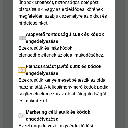
Forrás:
KLÍMA TIPPEK - HISENSE KLÍMA
űrlapok kitöltését, biztonságos belépést
kölcsön
Joker részletfizetés
biztosítsunk, vagy az érdeklődési körének
Cofidis Bank
megfelelően szabjuk személyre az oldalt és
Áruhitel Expressz
adósságrendező
hirdetéseinket.
Mindig Kéznél
kölcsön
kölcsön
Alapvető fontosságú sütik és kódok
Mindig Kéznél
engedélyezése
kölcsön
Ezek a sütik és más kódok
elengedhetetlenek az oldal működéséhez.
Felelős pénzügyek
Felhasználást javító sütik és kódok
Takarékszámla
engedélyezése
Pénzügyi Navigátor
Ezek a sütik kényelmesebbé teszik az oldal
használatát. A teljesítménymérő kódok pedig
Cofidis Bank a
segítenek elemezni az oldal látogatottságát,
Zöldebb Környezetért
és működését.
Cofidis Bank a
Zöldebb Jövőért
Marketing célú sütik és kódok
engedélyezése
Biztonságos
Ezzel engedélyezi, hogy érdeklődési
pénzügyek