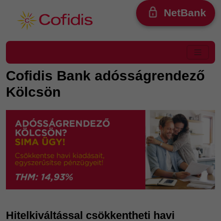
Ugrás a tartalomra
NetBank
Cofidis Bank adósságrendező
Kölcsön
Hitelkiváltással csökkentheti havi