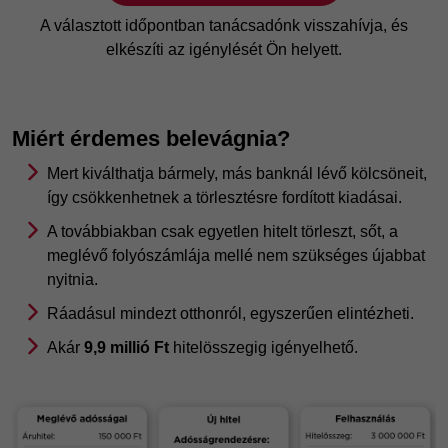
A választott időpontban tanácsadónk visszahívja, és
elkészíti az igénylését Ön helyett.
Miért érdemes belevágnia?
Mert kiválthatja bármely, más banknál lévő kölcsöneit,
így csökkenhetnek a törlesztésre fordított kiadásai.
A továbbiakban csak egyetlen hitelt törleszt, sőt, a
meglévő folyószámlája mellé nem szükséges újabbat
nyitnia.
Ráadásul mindezt otthonról, egyszerűen elintézheti.
Akár
9,9 millió Ft
hitelösszegig igényelhető.