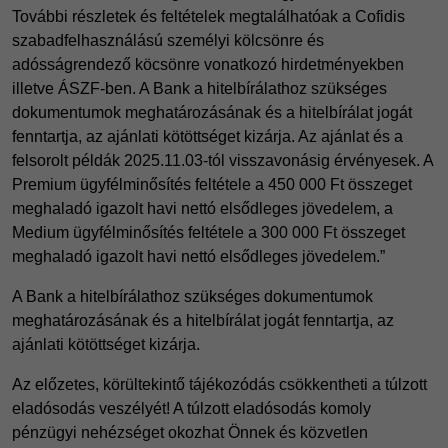
További részletek és feltételek megtalálhatóak a Cofidis
szabadfelhasználású személyi kölcsönre és
adósságrendező köcsönre vonatkozó hirdetményekben
illetve ÁSZF-ben. A Bank a hitelbírálathoz szükséges
dokumentumok meghatározásának és a hitelbírálat jogát
fenntartja, az ajánlati kötöttséget kizárja. Az ajánlat és a
felsorolt példák 2025.11.03-tól visszavonásig érvényesek. A
Premium ügyfélminősítés feltétele a 450 000 Ft összeget
meghaladó igazolt havi nettó elsődleges jövedelem, a
Medium ügyfélminősítés feltétele a 300 000 Ft összeget
meghaladó igazolt havi nettó elsődleges jövedelem.”
A Bank a hitelbírálathoz szükséges dokumentumok
meghatározásának és a hitelbírálat jogát fenntartja, az
ajánlati kötöttséget kizárja.
Az előzetes, körültekintő tájékozódás csökkentheti a túlzott
eladósodás veszélyét! A túlzott eladósodás komoly
pénzügyi nehézséget okozhat Önnek és közvetlen