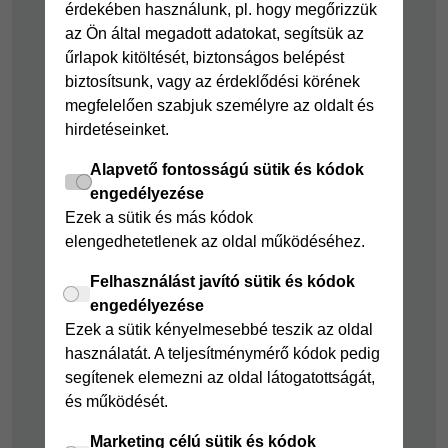
Hitelkártya
Személyikölcsön
érdekében használunk, pl. hogy megőrizzük
az Ön által megadott adatokat, segítsük az
Cofidis Hitelkártya
Cofidis személyi
űrlapok kitöltését, biztonságos belépést
kölcsön
Joker részletfizetés
biztosítsunk, vagy az érdeklődési körének
Cofidis Bank
Áruhitel Expressz
megfelelően szabjuk személyre az oldalt és
adósságrendező
hirdetéseinket.
Mindig Kéznél
kölcsön
kölcsön
Alapvető fontosságú sütik és kódok
Mindig Kéznél
engedélyezése
kölcsön
Ezek a sütik és más kódok
elengedhetetlenek az oldal működéséhez.
Felelős pénzügyek
Felhasználást javító sütik és kódok
Takarékszámla
engedélyezése
Pénzügyi Navigátor
Ezek a sütik kényelmesebbé teszik az oldal
használatát. A teljesítménymérő kódok pedig
Cofidis Bank a
segítenek elemezni az oldal látogatottságát,
Zöldebb Környezetért
és működését.
Cofidis Bank a
Zöldebb Jövőért
Marketing célú sütik és kódok