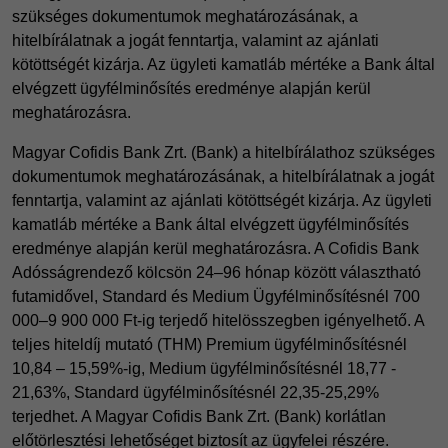
szükséges dokumentumok meghatározásának, a
hitelbírálatnak a jogát fenntartja, valamint az ajánlati
kötöttségét kizárja. Az ügyleti kamatláb mértéke a Bank által
elvégzett ügyfélminősítés eredménye alapján kerül
meghatározásra.
Magyar Cofidis Bank Zrt. (Bank) a hitelbírálathoz szükséges
dokumentumok meghatározásának, a hitelbírálatnak a jogát
fenntartja, valamint az ajánlati kötöttségét kizárja. Az ügyleti
kamatláb mértéke a Bank által elvégzett ügyfélminősítés
eredménye alapján kerül meghatározásra. A Cofidis Bank
Adósságrendező kölcsön 24–96 hónap között választható
futamidővel, Standard és Medium Ügyfélminősítésnél 700
000–9 900 000 Ft-ig terjedő hitelösszegben igényelhető. A
teljes hiteldíj mutató (THM) Premium ügyfélminősítésnél
10,84 – 15,59%-ig, Medium ügyfélminősítésnél 18,77 -
21,63%, Standard ügyfélminősítésnél 22,35-25,29%
terjedhet. A Magyar Cofidis Bank Zrt. (Bank) korlátlan
előtörlesztési lehetőséget biztosít az ügyfelei részére.