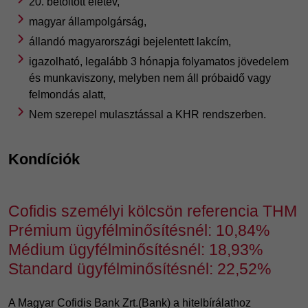
20. betöltött életév,
magyar állampolgárság,
állandó magyarországi bejelentett lakcím,
igazolható, legalább 3 hónapja folyamatos jövedelem
és munkaviszony, melyben nem áll próbaidő vagy
felmondás alatt,
Nem szerepel mulasztással a KHR rendszerben.
Kondíciók
Cofidis személyi kölcsön referencia THM
Prémium ügyfélminősítésnél: 10,84%
Médium ügyfélminősítésnél: 18,93%
Standard ügyfélminősítésnél: 22,52%
A Magyar Cofidis Bank Zrt.(Bank) a hitelbírálathoz