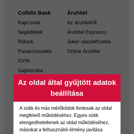
Footer
Cofidis Bank
Áruhitel
Kapcsolat
Az áruhitelről
Segédletek
Áruhitel Expressz
Rólunk
Joker részletfizetés
Panaszkezelés
Online Áruhitel
GYIK
Sajtószoba
Nyilvánosságra
Az oldal által gyűjtött adatok
hozatal
beállítása
Visszaélés-bejelentés
Tájékoztató
A sütik és más mérőkódok fontosak az oldal
fogyatékkal élő
megfelelő működéséhez. Egyes sütik
ügyfelek részére
elengedhetetlenek az oldal működéséhez,
másokat a felhasználói élmény javítása