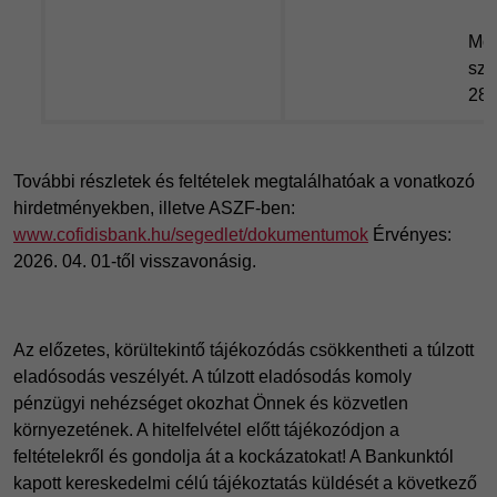
Mob
szo
283
További részletek és feltételek megtalálhatóak a vonatkozó
hirdetményekben, illetve ASZF-ben:
www.cofidisbank.hu/segedlet/dokumentumok
Érvényes:
2026. 04. 01-től visszavonásig.
Az előzetes, körültekintő tájékozódás csökkentheti a túlzott
eladósodás veszélyét. A túlzott eladósodás komoly
pénzügyi nehézséget okozhat Önnek és közvetlen
környezetének. A hitelfelvétel előtt tájékozódjon a
feltételekről és gondolja át a kockázatokat! A Bankunktól
kapott kereskedelmi célú tájékoztatás küldését a következő