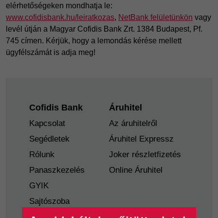
elérhetőségeken mondhatja le:
www.cofidisbank.hu/leiratkozas
,
NetBank felületünkön
vagy
levél útján a Magyar Cofidis Bank Zrt. 1384 Budapest, Pf.
745 címen. Kérjük, hogy a lemondás kérése mellett
ügyfélszámát is adja meg!
Footer
Cofidis Bank
Áruhitel
Kapcsolat
Az áruhitelről
Segédletek
Áruhitel Expressz
Rólunk
Joker részletfizetés
Panaszkezelés
Online Áruhitel
GYIK
Sajtószoba
Nyilvánosságra