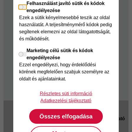
Felhasználást javító sütik és kódok
Takarékszámla
engedélyezése
Pénzügyi Navigátor
Ezek a sütik kényelmesebbé teszik az oldal
használatát. A teljesítménymérő kódok pedig
Cofidis Bank a
segítenek elemezni az oldal látogatottságát,
Zöldebb Környezetért
és működését.
Cofidis Bank a
Zöldebb Jövőért
Marketing célú sütik és kódok
engedélyezése
Biztonságos
Ezzel engedélyezi, hogy érdeklődési
pénzügyek
körének megfelelően szabjuk személyre az
Fizetési nehézség
oldalt és ajánlatainkat.
Részletes süti információ
Adatkezelési tájékoztató
2025 © Magyar
Cookie beállítások
|
Összes elfogadása
Cofidis Bank Zrt.
Adatkezelési tájékoztató
1062 Budapest,
Jogi tudnivalók
|
KHR
|