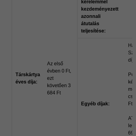
kérelemmel
kezdeményezett
azonnali
átutalás
teljesítése:
Hav
Szá
díj:
Az első
évben 0 Ft,
Társkártya
Pos
ezt
éves díja:
kés
követően 3
meg
684 Ft
cse
Egyéb díjak:
Ft /
ATM
lek
69 