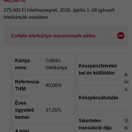
375 000 Ft hitelösszegnél, 2026. április 1.-től igényelt
hitelkártyák esetében
Cofidis hitelkártya reprezentatív példa
Kártya
Cofidis
Készpénzfelvétel
neve:
hitelkártya
bel és külföldön:
A t
Referencia
öss
40,66%
THM:
a, 
Készpénzátutalás
Éves
ügyviteli
37,20%
kamat:
Sikertelen
109
tranzakció díja:
tra
A hitel