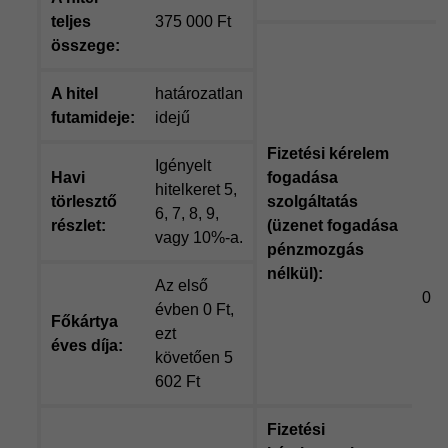
teljes
375 000 Ft
összege:
A hitel
határozatlan
futamideje:
idejű
Fizetési kérelem
Igényelt
Havi
fogadása
hitelkeret 5,
törlesztő
szolgáltatás
6, 7, 8, 9,
részlet:
(üzenet fogadása
vagy 10%-a.
pénzmozgás
nélkül):
Az első
0 F
évben 0 Ft,
Főkártya
ezt
éves díja:
követően 5
602 Ft
Fizetési