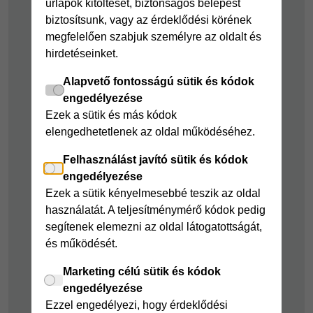
űrlapok kitöltését, biztonságos belépést
kölcsön
Joker részletfizetés
biztosítsunk, vagy az érdeklődési körének
Cofidis Bank
Áruhitel Expressz
megfelelően szabjuk személyre az oldalt és
adósságrendező
hirdetéseinket.
Mindig Kéznél
kölcsön
kölcsön
Alapvető fontosságú sütik és kódok
Mindig Kéznél
engedélyezése
kölcsön
Ezek a sütik és más kódok
elengedhetetlenek az oldal működéséhez.
Felelős pénzügyek
Felhasználást javító sütik és kódok
Takarékszámla
engedélyezése
Pénzügyi Navigátor
Ezek a sütik kényelmesebbé teszik az oldal
használatát. A teljesítménymérő kódok pedig
Cofidis Bank a
segítenek elemezni az oldal látogatottságát,
Zöldebb Környezetért
és működését.
Cofidis Bank a
Zöldebb Jövőért
Marketing célú sütik és kódok
engedélyezése
Biztonságos
Ezzel engedélyezi, hogy érdeklődési
pénzügyek