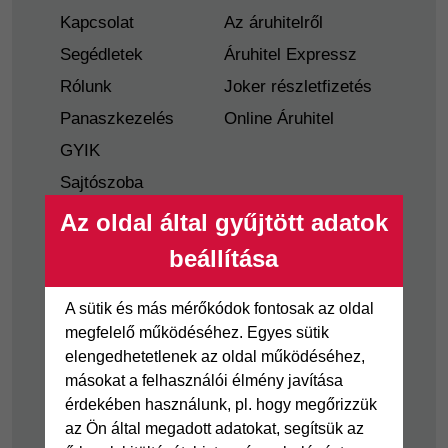
Kapcsolat
Az áruhitelről
Segédletek
Áruhitel Expressz
Rólunk
Joker részletfizetés
Panaszkezelés
Online Áruhitel
GYIK
Sajtószoba
Nyilvánosságra
Az oldal által gyűjtött adatok
hozatal
beállítása
Visszaélés-bejelentés
Tájékoztató
A sütik és más mérőkódok fontosak az oldal
fogyatékkal élő
megfelelő működéséhez. Egyes sütik
ügyfelek részére
elengedhetetlenek az oldal működéséhez,
másokat a felhasználói élmény javítása
Hitelkártya
Személyikölcsön
érdekében használunk, pl. hogy megőrizzük
az Ön által megadott adatokat, segítsük az
Cofidis Hitelkártya
Cofidis személyi