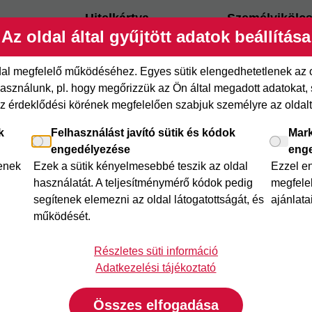
Hitelkártya
Személyikölc
Az oldal által gyűjtött adatok beállítása
ről
Cofidis Hitelkártya
Cofidis személy
xpressz
Joker részletfizetés
Cofidis Bank
ldal megfelelő működéséhez. Egyes sütik elengedhetetlenek az
adósságrendező
etfizetés
Áruhitel Expressz
sználunk, pl. hogy megőrizzük az Ön által megadott adatokat, se
Mindig Kéznél k
az érdeklődési körének megfelelően szabjuk személyre az oldalt 
itel
Mindig Kéznél kölcsön
k
Felhasználást javító sütik és kódok
Mark
engedélyezése
eng
lenek
Ezek a sütik kényelmesebbé teszik az oldal
Ezzel e
használatát. A teljesítménymérő kódok pedig
megfelel
segítenek elemezni az oldal látogatottságát, és
ajánlata
működését.
Részletes süti információ
Adatkezelési tájékoztató
Összes elfogadása