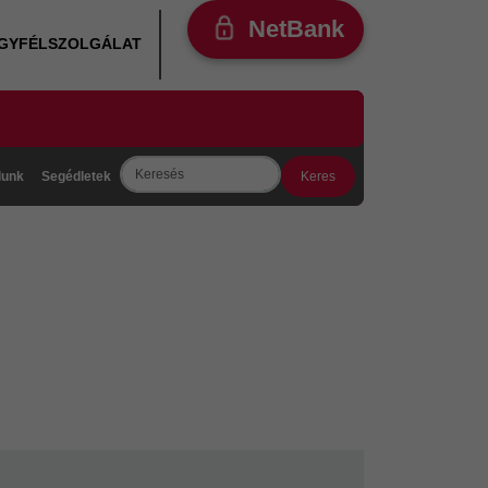
NetBank
ÜGYFÉLSZOLGÁLAT
Search
lunk
Segédletek