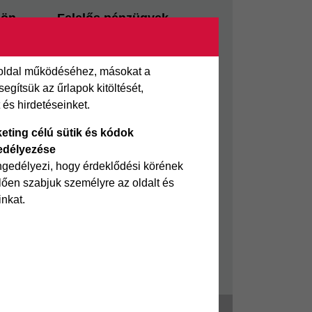
sön
Felelős pénzügyek
i kölcsön
Takarékszámla
Pénzügyi Navigátor
 oldal működéséhez, másokat a
 kölcsön
Cofidis Bank a Zöldebb
gítsük az űrlapok kitöltését,
ölcsön
Környezetért
és hirdetéseinket.
Cofidis Bank a Zöldebb
eting célú sütik és kódok
Jövőért
edélyezése
Biztonságos pénzügyek
ngedélyezi, hogy érdeklődési körének
ően szabjuk személyre az oldalt és
Fizetési nehézség
inkat.