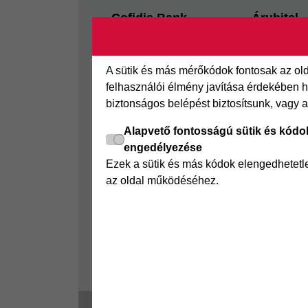
Footer
Cofidis Bank
Áruhitel
Kapcsolat
Az áruhitel
Segédletek
Áruhitel E
A sütik és más mérőkódok fontosak az o
Rólunk
Joker részl
felhasználói élmény javítása érdekében ha
biztonságos belépést biztosítsunk, vagy 
Panaszkezelés
Online Áruh
GYIK
Alapvető fontosságú sütik és kódo
engedélyezése
Sajtószoba
Ezek a sütik és más kódok elengedhetet
Nyilvánosságra hozatal
az oldal működéséhez.
Visszaélés-bejelentés
Tájékoztató fogyatékkal
élő ügyfelek részére