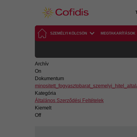
Ugrás a tartalomra
SZEMÉLYI KÖLCSÖN
MEGTAKARÍTÁSOK
Archív
On
Dokumentum
minositett_fogyasztobarat_szemelyi_hitel_alt
Kategória
Általános Szerződési Feltételek
Kiemelt
Off