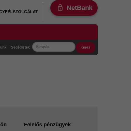
NetBank
ÜGYFÉLSZOLGÁLAT
Search
lunk
Segédletek
sön
Felelős pénzügyek