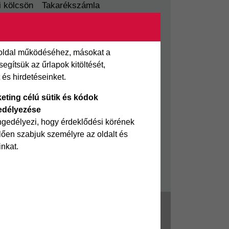
i kölcsön
Takarékszámla
Pénzügyi Navigátor
 kölcsön
Cofidis Bank a Zöldebb
ölcsön
Környezetért
 oldal működéséhez, másokat a
gítsük az űrlapok kitöltését,
Cofidis Bank a Zöldebb
és hirdetéseinket.
Jövőért
Biztonságos pénzügyek
eting célú sütik és kódok
edélyezése
Fizetési nehézség
ngedélyezi, hogy érdeklődési körének
ően szabjuk személyre az oldalt és
inkat.
elési tájékoztató