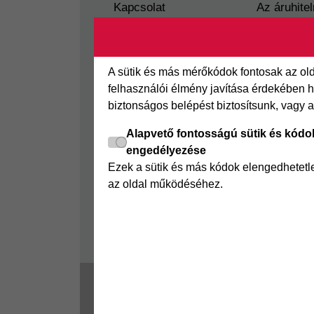
Kapcsolat
Az áruhitel
Segédletek
Áruhitel E
Rólunk
Joker részl
A sütik és más mérőkódok fontosak az o
Panaszkezelés
Online Áruh
felhasználói élmény javítása érdekében ha
GYIK
biztonságos belépést biztosítsunk, vagy 
Sajtószoba
Alapvető fontosságú sütik és kódo
Nyilvánosságra hozatal
engedélyezése
Visszaélés-bejelentés
Ezek a sütik és más kódok elengedhetet
az oldal működéséhez.
Tájékoztató fogyatékkal
élő ügyfelek részére
2025 © Magyar Cofidis Bank Zrt. 1062 B
Telefonszám: (061) 458-6070