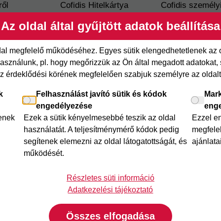
ről
Cofidis Hitelkártya
Cofidis személy
xpressz
Joker részletfizetés
Cofidis Bank
Az oldal által gyűjtött adatok beállítása
adósságrendező
etfizetés
Áruhitel Expressz
Mindig Kéznél k
ldal megfelelő működéséhez. Egyes sütik elengedhetetlenek az
itel
Mindig Kéznél kölcsön
sználunk, pl. hogy megőrizzük az Ön által megadott adatokat, se
az érdeklődési körének megfelelően szabjuk személyre az oldalt 
k
Felhasználást javító sütik és kódok
Mark
engedélyezése
eng
lenek
Ezek a sütik kényelmesebbé teszik az oldal
Ezzel e
használatát. A teljesítménymérő kódok pedig
megfelel
segítenek elemezni az oldal látogatottságát, és
ajánlata
működését.
Részletes süti információ
Adatkezelési tájékoztató
udapest, Teréz körút 55-57.
Cookie beállítások
|
Adatkez
Összes elfogadása