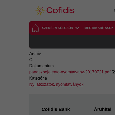
Ugrás a tartalomra
SZEMÉLYI KÖLCSÖN
MEGTAKARÍTÁSOK
Archív
Off
Dokumentum
panaszbejelento-nyomtatvany-20170721.pdf
(
Kategória
Nyilatkozatok, nyomtatványok
Footer
Cofidis Bank
Áruhitel