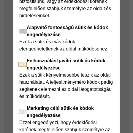
biztosítsunk, vagy az érdeklődési körének
Cofidis Bank
Áruhitel Expressz
megfelelően szabjuk személyre az oldalt és
adósságrendező
hirdetéseinket.
Mindig Kéznél
kölcsön
kölcsön
Alapvető fontosságú sütik és kódok
Mindig Kéznél
engedélyezése
kölcsön
Ezek a sütik és más kódok
elengedhetetlenek az oldal működéséhez.
Felelős pénzügyek
Felhasználást javító sütik és kódok
Takarékszámla
engedélyezése
Pénzügyi Navigátor
Ezek a sütik kényelmesebbé teszik az oldal
használatát. A teljesítménymérő kódok pedig
Cofidis Bank a
segítenek elemezni az oldal látogatottságát,
Zöldebb Környezetért
és működését.
Cofidis Bank a
Zöldebb Jövőért
Marketing célú sütik és kódok
engedélyezése
Biztonságos
Ezzel engedélyezi, hogy érdeklődési
pénzügyek
körének megfelelően szabjuk személyre az