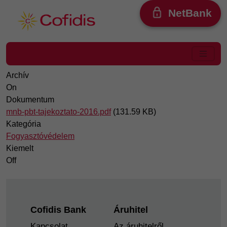
Ugrás a tartalomra
NetBank
Archív
On
Dokumentum
mnb-pbt-tajekoztato-2016.pdf
(131.59 KB)
Kategória
Fogyasztóvédelem
Kiemelt
Off
Footer
Cofidis Bank
Áruhitel
Kapcsolat
Az áruhitelről