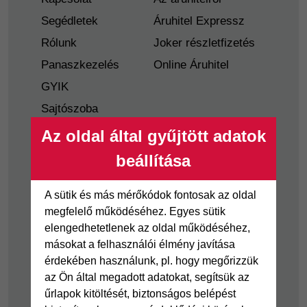
Segédletek
Áruhitel Expressz
Rólunk
Joker részletfizetés
Panaszkezelés
Online Áruhitel
GYIK
Sajtószoba
Nyilvánosságra
Az oldal által gyűjtött adatok
hozatal
beállítása
Visszaélés-bejelentés
Tájékoztató
A sütik és más mérőkódok fontosak az oldal
fogyatékkal élő
megfelelő működéséhez. Egyes sütik
ügyfelek részére
elengedhetetlenek az oldal működéséhez,
másokat a felhasználói élmény javítása
Hitelkártya
Személyikölcsön
érdekében használunk, pl. hogy megőrizzük
az Ön által megadott adatokat, segítsük az
Cofidis Hitelkártya
Cofidis személyi
űrlapok kitöltését, biztonságos belépést
kölcsön
Joker részletfizetés