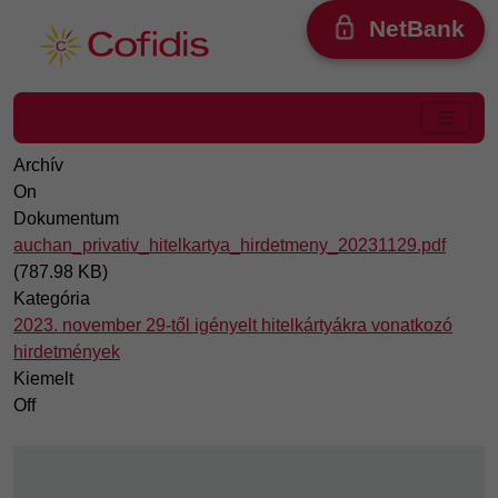
Ugrás a tartalomra
NetBank
Archív
On
Dokumentum
auchan_privativ_hitelkartya_hirdetmeny_20231129.pdf
(787.98 KB)
Kategória
2023. november 29-től igényelt hitelkártyákra vonatkozó
hirdetmények
Kiemelt
Off