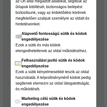
az Ön által megadott adatokat, segítsük az
Cofidis Hitelkártya
Cofidis személyi
űrlapok kitöltését, biztonságos belépést
kölcsön
Joker részletfizetés
biztosítsunk, vagy az érdeklődési körének
Cofidis Bank
Áruhitel Expressz
megfelelően szabjuk személyre az oldalt és
adósságrendező
hirdetéseinket.
Mindig Kéznél
kölcsön
kölcsön
Alapvető fontosságú sütik és kódok
Mindig Kéznél
engedélyezése
kölcsön
Ezek a sütik és más kódok
elengedhetetlenek az oldal működéséhez.
Felelős pénzügyek
Felhasználást javító sütik és kódok
Takarékszámla
engedélyezése
Pénzügyi Navigátor
Ezek a sütik kényelmesebbé teszik az oldal
használatát. A teljesítménymérő kódok pedig
Cofidis Bank a
segítenek elemezni az oldal látogatottságát,
Zöldebb Környezetért
és működését.
Cofidis Bank a
Zöldebb Jövőért
Marketing célú sütik és kódok
engedélyezése
Biztonságos