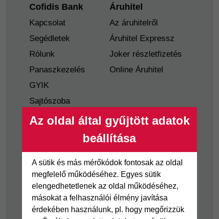
Footer
Cofidis Bank
Áruhitel
Kapcsolat
Az áruhitelről
Segédletek
Áruhitel Expressz
Rólunk
Joker részletfizetés
Panaszkezelés
Online Áruhitel
GYIK
Sajtószoba
Nyilvánosságra
Az oldal által gyűjtött adatok
hozatal
beállítása
Visszaélés-bejelentés
Tájékoztató
A sütik és más mérőkódok fontosak az oldal
fogyatékkal élő
megfelelő működéséhez. Egyes sütik
ügyfelek részére
elengedhetetlenek az oldal működéséhez,
másokat a felhasználói élmény javítása
Hitelkártya
Személyikölcsön
érdekében használunk, pl. hogy megőrizzük