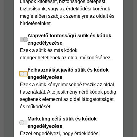
űrlapok kitöltését, biztonságos belépést
kölcsön
Joker részletfizetés
biztosítsunk, vagy az érdeklődési körének
Cofidis Bank
Áruhitel Expressz
megfelelően szabjuk személyre az oldalt és
adósságrendező
hirdetéseinket.
Mindig Kéznél
kölcsön
kölcsön
Alapvető fontosságú sütik és kódok
Mindig Kéznél
engedélyezése
kölcsön
Ezek a sütik és más kódok
elengedhetetlenek az oldal működéséhez.
Felelős pénzügyek
Felhasználást javító sütik és kódok
Takarékszámla
engedélyezése
Pénzügyi Navigátor
Ezek a sütik kényelmesebbé teszik az oldal
használatát. A teljesítménymérő kódok pedig
Cofidis Bank a
segítenek elemezni az oldal látogatottságát,
Zöldebb Környezetért
és működését.
Cofidis Bank a
Zöldebb Jövőért
Marketing célú sütik és kódok
engedélyezése
Biztonságos
Ezzel engedélyezi, hogy érdeklődési
pénzügyek