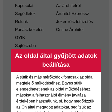
Kapcsolat
Az áruhitelről
Segédletek
Áruhitel Expressz
Rólunk
Joker részletfizetés
Panaszkezelés
Online Áruhitel
GYIK
Sajtószoba
Nyilvánosságra
Az oldal által gyűjtött adatok
hozatal
beállítása
Visszaélés-bejelentés
Tájékoztató
A sütik és más mérőkódok fontosak az oldal
fogyatékkal élő
megfelelő működéséhez. Egyes sütik
ügyfelek részére
elengedhetetlenek az oldal működéséhez,
másokat a felhasználói élmény javítása
Hitelkártya
Személyikölcsön
érdekében használunk, pl. hogy megőrizzük
az Ön által megadott adatokat, segítsük az
Cofidis Hitelkártya
Cofidis személyi