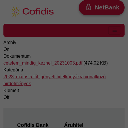
Ugrás a tartalomra
NetBank
Archív
On
Dokumentum
cetelem_mindig_keznel_20231003.pdf
(474.02 KB)
Kategória
2023. május 5-től igényelt hitelkártyákra vonatkozó
hirdetmények
Kiemelt
Off
Footer
Cofidis Bank
Áruhitel