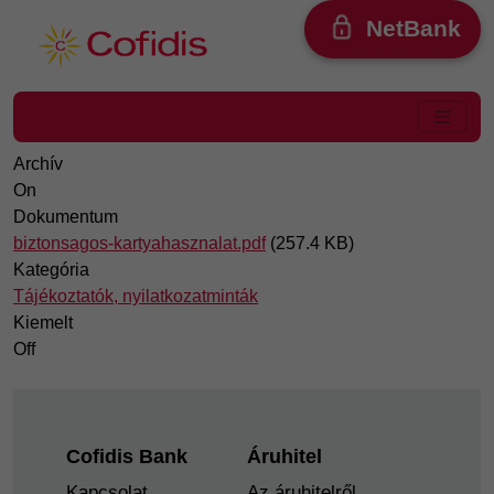
Ugrás a tartalomra
NetBank
Archív
On
Dokumentum
biztonsagos-kartyahasznalat.pdf
(257.4 KB)
Kategória
Tájékoztatók, nyilatkozatminták
Kiemelt
Off
Footer
Cofidis Bank
Áruhitel
Kapcsolat
Az áruhitelről