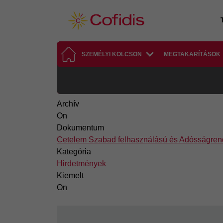
Ugrás a tartalomra
SZEMÉLYI KÖLCSÖN
MEGTAKARÍTÁSOK
Archív
On
Dokumentum
Cetelem Szabad felhasználású és Adósságrend
Kategória
Hirdetmények
Kiemelt
On