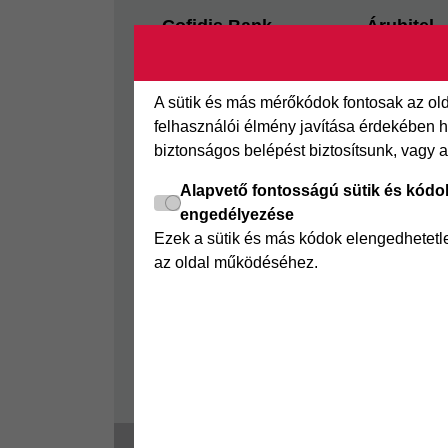
Footer
Cofidis Bank
Áruhitel
Kapcsolat
Az áruhitel
Segédletek
Áruhitel E
A sütik és más mérőkódok fontosak az o
Rólunk
Joker részl
felhasználói élmény javítása érdekében ha
biztonságos belépést biztosítsunk, vagy 
Panaszkezelés
Online Áruh
GYIK
Alapvető fontosságú sütik és kódo
engedélyezése
Sajtószoba
Ezek a sütik és más kódok elengedhetet
Nyilvánosságra hozatal
az oldal működéséhez.
Visszaélés-bejelentés
Tájékoztató fogyatékkal
élő ügyfelek részére