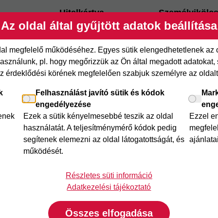
Hitelkártya
Személyikölc
Az oldal által gyűjtött adatok beállítása
ről
Cofidis Hitelkártya
Cofidis személy
xpressz
Joker részletfizetés
Cofidis Bank
ldal megfelelő működéséhez. Egyes sütik elengedhetetlenek az
adósságrendező
etfizetés
Áruhitel Expressz
sználunk, pl. hogy megőrizzük az Ön által megadott adatokat, se
Mindig Kéznél k
az érdeklődési körének megfelelően szabjuk személyre az oldalt 
itel
Mindig Kéznél kölcsön
k
Felhasználást javító sütik és kódok
Mark
engedélyezése
eng
lenek
Ezek a sütik kényelmesebbé teszik az oldal
Ezzel e
használatát. A teljesítménymérő kódok pedig
megfelel
segítenek elemezni az oldal látogatottságát, és
ajánlata
működését.
Részletes süti információ
Adatkezelési tájékoztató
Összes elfogadása