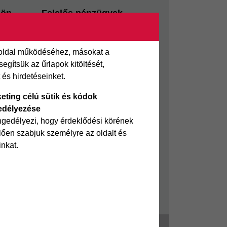
sön
Felelős pénzügyek
i kölcsön
Takarékszámla
Pénzügyi Navigátor
 oldal működéséhez, másokat a
 kölcsön
Cofidis Bank a Zöldebb
gítsük az űrlapok kitöltését,
ölcsön
Környezetért
és hirdetéseinket.
Cofidis Bank a Zöldebb
eting célú sütik és kódok
Jövőért
edélyezése
Biztonságos pénzügyek
ngedélyezi, hogy érdeklődési körének
ően szabjuk személyre az oldalt és
Fizetési nehézség
inkat.