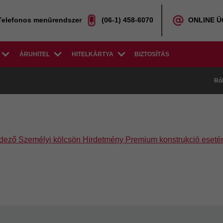
Telefonos menürendszer
(06-1) 458-6070
ONLINE 
ÁRUHITEL
HITELKÁRTYA
BIZTOSÍTÁS
Ró
ező Személyi kölcsön Hirdetmény Premium konstrukció esetén 