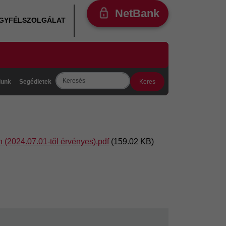
NetBank
ÜGYFÉLSZOLGÁLAT
Search
lunk
Segédletek
(2024.07.01-től érvényes).pdf
(159.02 KB)