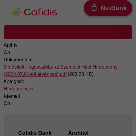
Ugrás a tartalomra
NetBank
Archív
On
Dokumentum
Minősített Fogyasztóbarát Személyi Hitel Hirdetmény
(2024.07.01-től érvényes).pdf
(203.28 KB)
Kategória
Hirdetmények
Kiemelt
On
Footer
Cofidis Bank
Áruhitel