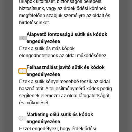
űrlapok kitöltését, biztonságos belépést
kölcsön
Joker részletfizetés
biztosítsunk, vagy az érdeklődési körének
Cofidis Bank
Áruhitel Expressz
megfelelően szabjuk személyre az oldalt és
adósságrendező
hirdetéseinket.
Mindig Kéznél
kölcsön
kölcsön
Alapvető fontosságú sütik és kódok
Mindig Kéznél
engedélyezése
kölcsön
Ezek a sütik és más kódok
elengedhetetlenek az oldal működéséhez.
Felelős pénzügyek
Felhasználást javító sütik és kódok
Takarékszámla
engedélyezése
Pénzügyi Navigátor
Ezek a sütik kényelmesebbé teszik az oldal
használatát. A teljesítménymérő kódok pedig
Cofidis Bank a
segítenek elemezni az oldal látogatottságát,
Zöldebb Környezetért
és működését.
Cofidis Bank a
Zöldebb Jövőért
Marketing célú sütik és kódok
engedélyezése
Biztonságos
Ezzel engedélyezi, hogy érdeklődési
pénzügyek