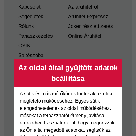
Kapcsolat
Az áruhitelről
Segédletek
Áruhitel Expressz
Rólunk
Joker részletfizetés
Panaszkezelés
Online Áruhitel
GYIK
Sajtószoba
Nyilvánosságra
Az oldal által gyűjtött adatok
hozatal
beállítása
Visszaélés-bejelentés
Tájékoztató
A sütik és más mérőkódok fontosak az oldal
fogyatékkal élő
megfelelő működéséhez. Egyes sütik
ügyfelek részére
elengedhetetlenek az oldal működéséhez,
másokat a felhasználói élmény javítása
Hitelkártya
Személyikölcsön
érdekében használunk, pl. hogy megőrizzük
az Ön által megadott adatokat, segítsük az
Cofidis Hitelkártya
Cofidis személyi