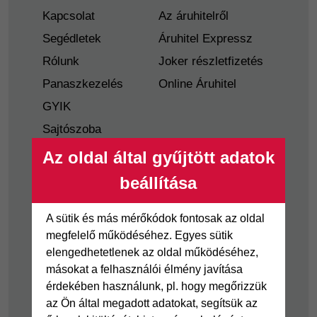
Kapcsolat
Az áruhitelről
Segédletek
Áruhitel Expressz
Rólunk
Joker részletfizetés
Panaszkezelés
Online Áruhitel
GYIK
Sajtószoba
Nyilvánosságra
Az oldal által gyűjtött adatok
hozatal
beállítása
Visszaélés-bejelentés
Tájékoztató
A sütik és más mérőkódok fontosak az oldal
fogyatékkal élő
megfelelő működéséhez. Egyes sütik
ügyfelek részére
elengedhetetlenek az oldal működéséhez,
másokat a felhasználói élmény javítása
Hitelkártya
Személyikölcsön
érdekében használunk, pl. hogy megőrizzük
az Ön által megadott adatokat, segítsük az
Cofidis Hitelkártya
Cofidis személyi