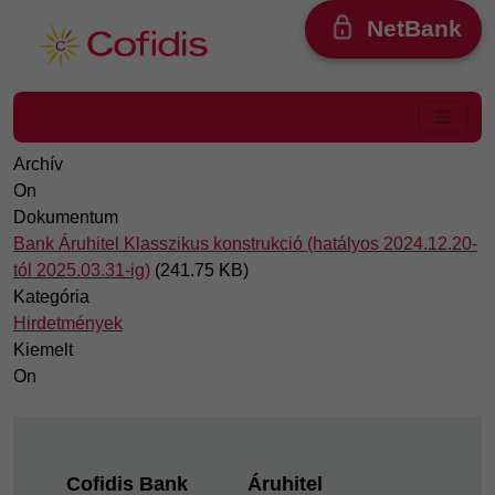
Ugrás a tartalomra
NetBank
Archív
On
Dokumentum
Bank Áruhitel Klasszikus konstrukció (hatályos 2024.12.20-
tól 2025.03.31-ig)
(241.75 KB)
Kategória
Hirdetmények
Kiemelt
On
Footer
Cofidis Bank
Áruhitel