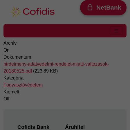
Ugrás a tartalomra
NetBank
Archív
On
Dokumentum
hirdetmeny-adatvedelmi-rendelet-miatti-valtozasok-
20180525.pdf
(223.89 KB)
Kategória
Fogyasztóvédelem
Kiemelt
Off
Footer
Cofidis Bank
Áruhitel