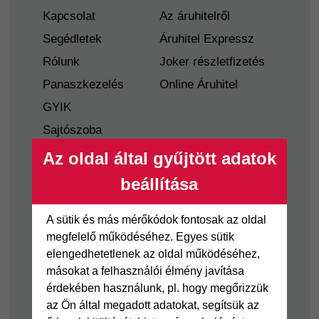
Kapcsolat
Az áruhitelről
Segédletek
Áruhitel Expressz
Rólunk
Joker részletfizetés
Panaszkezelés
Online Áruhitel
GYIK
Sajtószoba
Nyilvánosságra
Az oldal által gyűjtött adatok
hozatal
beállítása
Visszaélés-bejelentés
Tájékoztató
A sütik és más mérőkódok fontosak az oldal
fogyatékkal élő
megfelelő működéséhez. Egyes sütik
ügyfelek részére
elengedhetetlenek az oldal működéséhez,
másokat a felhasználói élmény javítása
Hitelkártya
Személyikölcsön
érdekében használunk, pl. hogy megőrizzük
az Ön által megadott adatokat, segítsük az
Cofidis Hitelkártya
Cofidis személyi