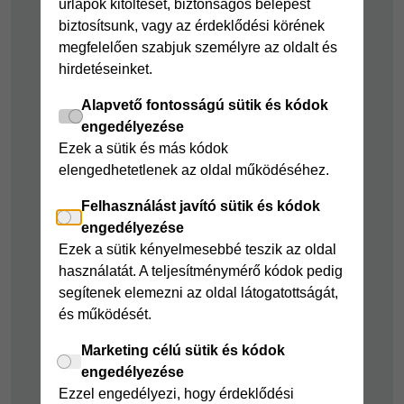
űrlapok kitöltését, biztonságos belépést
kölcsön
Joker részletfizetés
biztosítsunk, vagy az érdeklődési körének
Cofidis Bank
Áruhitel Expressz
megfelelően szabjuk személyre az oldalt és
adósságrendező
hirdetéseinket.
Mindig Kéznél
kölcsön
kölcsön
Alapvető fontosságú sütik és kódok
Mindig Kéznél
engedélyezése
kölcsön
Ezek a sütik és más kódok
elengedhetetlenek az oldal működéséhez.
Felelős pénzügyek
Felhasználást javító sütik és kódok
Takarékszámla
engedélyezése
Pénzügyi Navigátor
Ezek a sütik kényelmesebbé teszik az oldal
használatát. A teljesítménymérő kódok pedig
Cofidis Bank a
segítenek elemezni az oldal látogatottságát,
Zöldebb Környezetért
és működését.
Cofidis Bank a
Zöldebb Jövőért
Marketing célú sütik és kódok
engedélyezése
Biztonságos
Ezzel engedélyezi, hogy érdeklődési
pénzügyek