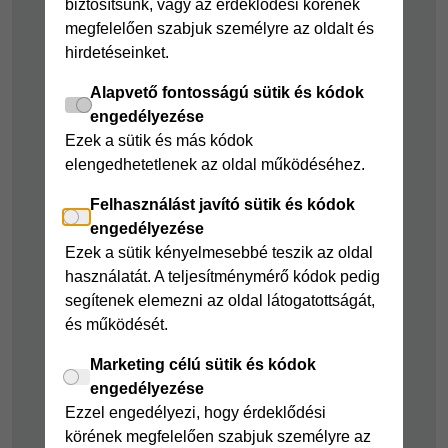
biztosítsunk, vagy az érdeklődési körének
Cofidis Bank
Áruhitel Expressz
megfelelően szabjuk személyre az oldalt és
adósságrendező
hirdetéseinket.
Mindig Kéznél
kölcsön
kölcsön
Alapvető fontosságú sütik és kódok
Mindig Kéznél
engedélyezése
kölcsön
Ezek a sütik és más kódok
elengedhetetlenek az oldal működéséhez.
Felelős pénzügyek
Felhasználást javító sütik és kódok
Takarékszámla
engedélyezése
Pénzügyi Navigátor
Ezek a sütik kényelmesebbé teszik az oldal
használatát. A teljesítménymérő kódok pedig
Cofidis Bank a
segítenek elemezni az oldal látogatottságát,
Zöldebb Környezetért
és működését.
Cofidis Bank a
Zöldebb Jövőért
Marketing célú sütik és kódok
engedélyezése
Biztonságos
Ezzel engedélyezi, hogy érdeklődési
pénzügyek
körének megfelelően szabjuk személyre az