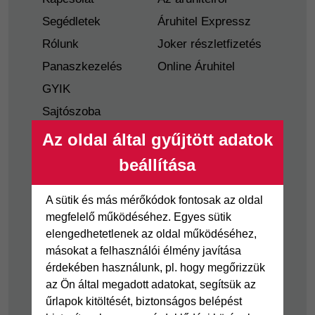
Segédletek
Áruhitel Expressz
Rólunk
Joker részletfizetés
Panaszkezelés
Online Áruhitel
GYIK
Sajtószoba
Nyilvánosságra
Az oldal által gyűjtött adatok
hozatal
beállítása
Visszaélés-bejelentés
Tájékoztató
A sütik és más mérőkódok fontosak az oldal
fogyatékkal élő
megfelelő működéséhez. Egyes sütik
ügyfelek részére
elengedhetetlenek az oldal működéséhez,
másokat a felhasználói élmény javítása
Hitelkártya
Személyikölcsön
érdekében használunk, pl. hogy megőrizzük
az Ön által megadott adatokat, segítsük az
Cofidis Hitelkártya
Cofidis személyi
űrlapok kitöltését, biztonságos belépést
kölcsön
Joker részletfizetés