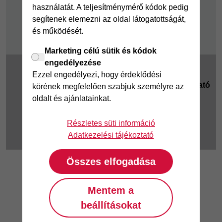
használatát. A teljesítménymérő kódok pedig
Fizetési nehézség
segítenek elemezni az oldal látogatottságát,
és működését.
Marketing célú sütik és kódok
engedélyezése
2025 © Magyar
Cookie beállítások
|
Ezzel engedélyezi, hogy érdeklődési
Cofidis Bank Zrt.
Adatkezelési tájékoztató
körének megfelelően szabjuk személyre az
1062 Budapest,
oldalt és ajánlatainkat.
Jogi tudnivalók
|
KHR
|
Teréz körút 55-57.
GYIK
Telefonszám: (061)
Részletes süti információ
458-6070
Adatkezelési tájékoztató
Összes elfogadása
Mentem a
beállításokat