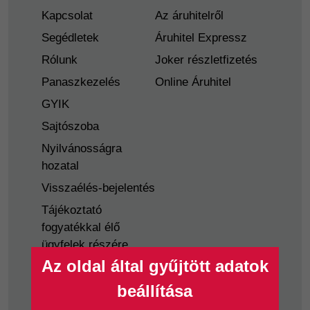
Kapcsolat
Az áruhitelről
Segédletek
Áruhitel Expressz
Rólunk
Joker részletfizetés
Panaszkezelés
Online Áruhitel
GYIK
Sajtószoba
Nyilvánosságra
hozatal
Visszaélés-bejelentés
Tájékoztató
fogyatékkal élő
ügyfelek részére
Az oldal által gyűjtött adatok
Hitelkártya
Személyikölcsön
beállítása
Cofidis Hitelkártya
Cofidis személyi