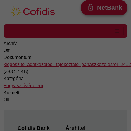
Ugrás a tartalomra
NetBank
Archív
Off
Dokumentum
kiegeszito_adatkezelesi_tajekoztato_panaszkezelesrol_2412
(388.57 KB)
Kategória
Fogyasztóvédelem
Kiemelt
Off
Footer
Cofidis Bank
Áruhitel