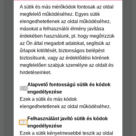
kölcsön
Joker részletfizetés
A sütik és más mérőkódok fontosak az oldal
Cofidis Bank
megfelelő működéséhez. Egyes sütik
Áruhitel Expressz
adósságrendező
elengedhetetlenek az oldal működéséhez,
Mindig Kéznél
másokat a felhasználói élmény javítása
kölcsön
kölcsön
érdekében használunk, pl. hogy megőrizzük
Mindig Kéznél
az Ön által megadott adatokat, segítsük az
kölcsön
űrlapok kitöltését, biztonságos belépést
biztosítsunk, vagy az érdeklődési körének
Felelős pénzügyek
megfelelően szabjuk személyre az oldalt és
Takarékszámla
hirdetéseinket.
Pénzügyi Navigátor
Alapvető fontosságú sütik és kódok
Cofidis Bank a
engedélyezése
Zöldebb Környezetért
Ezek a sütik és más kódok
elengedhetetlenek az oldal működéséhez.
Cofidis Bank a
Zöldebb Jövőért
Felhasználást javító sütik és kódok
engedélyezése
Biztonságos
Ezek a sütik kényelmesebbé teszik az oldal
pénzügyek