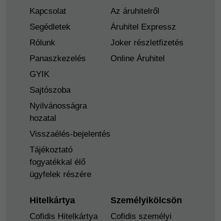
Kapcsolat
Az áruhitelről
Segédletek
Áruhitel Expressz
Rólunk
Joker részletfizetés
Panaszkezelés
Online Áruhitel
GYIK
Sajtószoba
Nyilvánosságra
hozatal
Visszaélés-bejelentés
Tájékoztató
fogyatékkal élő
ügyfelek részére
Hitelkártya
Személyikölcsön
Cofidis Hitelkártya
Cofidis személyi