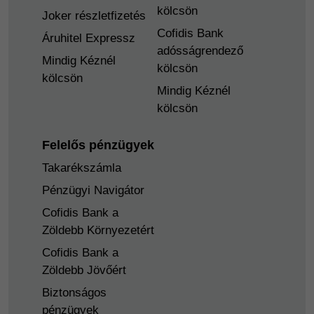
kölcsön
Joker részletfizetés
Cofidis Bank
Áruhitel Expressz
adósságrendező
Mindig Kéznél
kölcsön
kölcsön
Mindig Kéznél
kölcsön
Felelős pénzügyek
Takarékszámla
Pénzügyi Navigátor
Cofidis Bank a
Zöldebb Környezetért
Cofidis Bank a
Zöldebb Jövőért
Biztonságos
pénzügyek