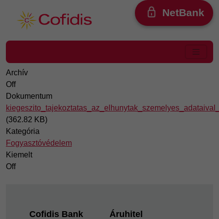
Ugrás a tartalomra
NetBank
Archív
Off
Dokumentum
kiegeszito_tajekoztatas_az_elhunytak_szemelyes_adataival
(362.82 KB)
Kategória
Fogyasztóvédelem
Kiemelt
Off
Footer
Cofidis Bank
Áruhitel