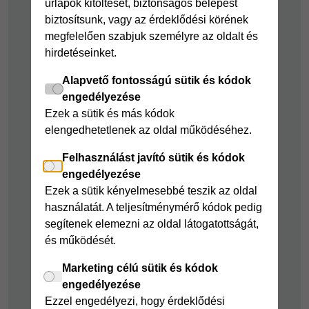
űrlapok kitöltését, biztonságos belépést
kölcsön
Joker részletfizetés
biztosítsunk, vagy az érdeklődési körének
Cofidis Bank
Áruhitel Expressz
megfelelően szabjuk személyre az oldalt és
adósságrendező
hirdetéseinket.
Mindig Kéznél
kölcsön
kölcsön
Alapvető fontosságú sütik és kódok
Mindig Kéznél
engedélyezése
kölcsön
Ezek a sütik és más kódok
elengedhetetlenek az oldal működéséhez.
Felelős pénzügyek
Felhasználást javító sütik és kódok
Takarékszámla
engedélyezése
Pénzügyi Navigátor
Ezek a sütik kényelmesebbé teszik az oldal
használatát. A teljesítménymérő kódok pedig
Cofidis Bank a
segítenek elemezni az oldal látogatottságát,
Zöldebb Környezetért
és működését.
Cofidis Bank a
Zöldebb Jövőért
Marketing célú sütik és kódok
engedélyezése
Biztonságos
Ezzel engedélyezi, hogy érdeklődési
pénzügyek