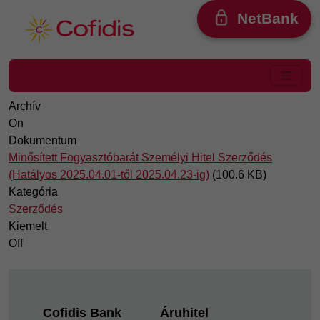
Ugrás a tartalomra
NetBank
Archív
On
Dokumentum
Minősített Fogyasztóbarát Személyi Hitel Szerződés
(Hatályos 2025.04.01-től 2025.04.23-ig)
(100.6 KB)
Kategória
Szerződés
Kiemelt
Off
Footer
Cofidis Bank
Áruhitel