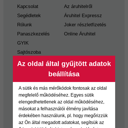
Kapcsolat
Az áruhitelről
Segédletek
Áruhitel Expressz
Rólunk
Joker részletfizetés
Panaszkezelés
Online Áruhitel
GYIK
Sajtószoba
Nyilvánosságra
Az oldal által gyűjtött adatok
hozatal
beállítása
Visszaélés-bejelentés
Tájékoztató
A sütik és más mérőkódok fontosak az oldal
fogyatékkal élő
megfelelő működéséhez. Egyes sütik
ügyfelek részére
elengedhetetlenek az oldal működéséhez,
másokat a felhasználói élmény javítása
Hitelkártya
Személyikölcsön
érdekében használunk, pl. hogy megőrizzük
az Ön által megadott adatokat, segítsük az
Cofidis Hitelkártya
Cofidis személyi