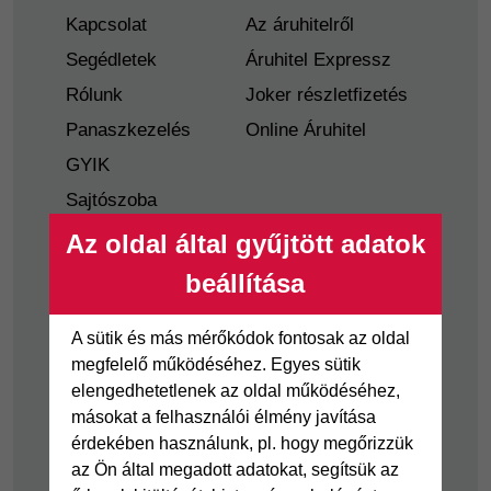
Kapcsolat
Az áruhitelről
Segédletek
Áruhitel Expressz
Rólunk
Joker részletfizetés
Panaszkezelés
Online Áruhitel
GYIK
Sajtószoba
Nyilvánosságra
Az oldal által gyűjtött adatok
hozatal
beállítása
Visszaélés-bejelentés
Tájékoztató
A sütik és más mérőkódok fontosak az oldal
fogyatékkal élő
megfelelő működéséhez. Egyes sütik
ügyfelek részére
elengedhetetlenek az oldal működéséhez,
másokat a felhasználói élmény javítása
Hitelkártya
Személyikölcsön
érdekében használunk, pl. hogy megőrizzük
az Ön által megadott adatokat, segítsük az
Cofidis Hitelkártya
Cofidis személyi