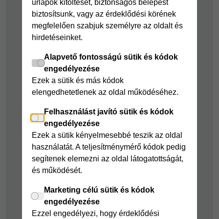
űrlapok kitöltését, biztonságos belépést
kölcsön
Joker részletfizetés
biztosítsunk, vagy az érdeklődési körének
Cofidis Bank
Áruhitel Expressz
megfelelően szabjuk személyre az oldalt és
adósságrendező
hirdetéseinket.
Mindig Kéznél
kölcsön
kölcsön
Alapvető fontosságú sütik és kódok
Mindig Kéznél
engedélyezése
kölcsön
Ezek a sütik és más kódok
elengedhetetlenek az oldal működéséhez.
Felelős pénzügyek
Felhasználást javító sütik és kódok
Takarékszámla
engedélyezése
Pénzügyi Navigátor
Ezek a sütik kényelmesebbé teszik az oldal
használatát. A teljesítménymérő kódok pedig
Cofidis Bank a
segítenek elemezni az oldal látogatottságát,
Zöldebb Környezetért
és működését.
Cofidis Bank a
Zöldebb Jövőért
Marketing célú sütik és kódok
engedélyezése
Biztonságos
Ezzel engedélyezi, hogy érdeklődési
pénzügyek