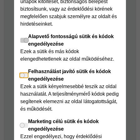
űrlapok kitöltését, biztonságos belépést
kölcsön
Joker részletfizetés
biztosítsunk, vagy az érdeklődési körének
Cofidis Bank
Áruhitel Expressz
megfelelően szabjuk személyre az oldalt és
adósságrendező
hirdetéseinket.
Mindig Kéznél
kölcsön
kölcsön
Alapvető fontosságú sütik és kódok
Mindig Kéznél
engedélyezése
kölcsön
Ezek a sütik és más kódok
elengedhetetlenek az oldal működéséhez.
Felelős pénzügyek
Felhasználást javító sütik és kódok
Takarékszámla
engedélyezése
Pénzügyi Navigátor
Ezek a sütik kényelmesebbé teszik az oldal
használatát. A teljesítménymérő kódok pedig
Cofidis Bank a
segítenek elemezni az oldal látogatottságát,
Zöldebb Környezetért
és működését.
Cofidis Bank a
Zöldebb Jövőért
Marketing célú sütik és kódok
engedélyezése
Biztonságos
Ezzel engedélyezi, hogy érdeklődési
pénzügyek