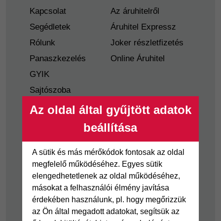
Kapcsolat
Az áruhitelről
Segédletek
Áruhitel Expressz
Rólunk
Joker részletfizetés
Panaszkezelés
Online Áruhitel
GYIK
Sajtószoba
Nyilvánosságra
Az oldal által gyűjtött adatok
hozatal
beállítása
Visszaélés-bejelentés
Tájékoztató
A sütik és más mérőkódok fontosak az oldal
fogyatékkal élő
megfelelő működéséhez. Egyes sütik
ügyfelek részére
elengedhetetlenek az oldal működéséhez,
másokat a felhasználói élmény javítása
Hitelkártya
Személyikölcsön
érdekében használunk, pl. hogy megőrizzük
az Ön által megadott adatokat, segítsük az
Cofidis Hitelkártya
Cofidis személyi