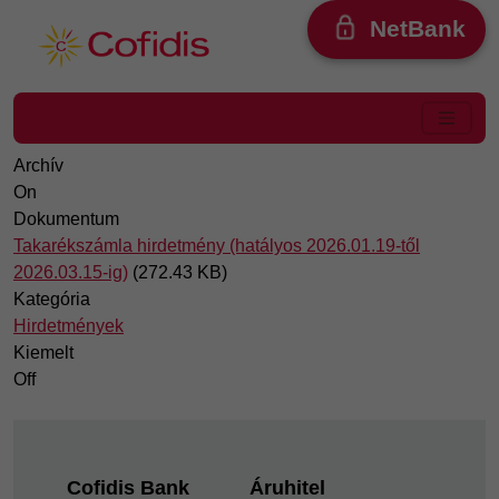
Ugrás a tartalomra
NetBank
Archív
On
Dokumentum
Takarékszámla hirdetmény (hatályos 2026.01.19-től
2026.03.15-ig)
(272.43 KB)
Kategória
Hirdetmények
Kiemelt
Off
Footer
Cofidis Bank
Áruhitel