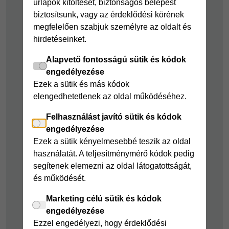
űrlapok kitöltését, biztonságos belépést
kölcsön
Joker részletfizetés
biztosítsunk, vagy az érdeklődési körének
Cofidis Bank
Áruhitel Expressz
megfelelően szabjuk személyre az oldalt és
adósságrendező
hirdetéseinket.
Mindig Kéznél
kölcsön
kölcsön
Alapvető fontosságú sütik és kódok
Mindig Kéznél
engedélyezése
kölcsön
Ezek a sütik és más kódok
elengedhetetlenek az oldal működéséhez.
Felelős pénzügyek
Felhasználást javító sütik és kódok
Takarékszámla
engedélyezése
Pénzügyi Navigátor
Ezek a sütik kényelmesebbé teszik az oldal
használatát. A teljesítménymérő kódok pedig
Cofidis Bank a
segítenek elemezni az oldal látogatottságát,
Zöldebb Környezetért
és működését.
Cofidis Bank a
Zöldebb Jövőért
Marketing célú sütik és kódok
engedélyezése
Biztonságos
Ezzel engedélyezi, hogy érdeklődési
pénzügyek