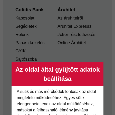
Footer
Cofidis Bank
Áruhitel
Kapcsolat
Az áruhitelről
Segédletek
Áruhitel Expressz
Rólunk
Joker részletfizetés
Panaszkezelés
Online Áruhitel
GYIK
Sajtószoba
Nyilvánosságra
Az oldal által gyűjtött adatok
hozatal
beállítása
Visszaélés-bejelentés
Tájékoztató
A sütik és más mérőkódok fontosak az oldal
fogyatékkal élő
megfelelő működéséhez. Egyes sütik
ügyfelek részére
elengedhetetlenek az oldal működéséhez,
másokat a felhasználói élmény javítása