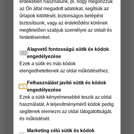
Hitelkártya
Személyikölcsön
érdekében használunk, pl. hogy megőrizzük
az Ön által megadott adatokat, segítsük az
Cofidis Hitelkártya
Cofidis személyi
űrlapok kitöltését, biztonságos belépést
kölcsön
Joker részletfizetés
biztosítsunk, vagy az érdeklődési körének
Cofidis Bank
Áruhitel Expressz
megfelelően szabjuk személyre az oldalt és
adósságrendező
hirdetéseinket.
Mindig Kéznél
kölcsön
kölcsön
Alapvető fontosságú sütik és kódok
Mindig Kéznél
engedélyezése
kölcsön
Ezek a sütik és más kódok
elengedhetetlenek az oldal működéséhez.
Felelős pénzügyek
Felhasználást javító sütik és kódok
Takarékszámla
engedélyezése
Pénzügyi Navigátor
Ezek a sütik kényelmesebbé teszik az oldal
használatát. A teljesítménymérő kódok pedig
Cofidis Bank a
segítenek elemezni az oldal látogatottságát,
Zöldebb Környezetért
és működését.
Cofidis Bank a
Zöldebb Jövőért
Marketing célú sütik és kódok