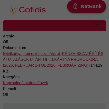
Ugrás a tartalomra
NetBank
Archív
Off
Dokumentum
Hitelkártya promóciós szabályzat „PÉNZVISSZATÉRÍTÉS
ÁTUTALÁSOK UTÁN” HITELKÁRTYA PROMÓCIÓRA
(2026. FEBRUÁR 1-TŐL 2026. FEBRUÁR 28-IG)
(144.29
KB)
Kategória
Kapcsolódó hirdetmények
Kiemelt
Off