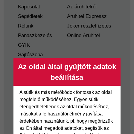
Kapcsolat
Az áruhitelről
Segédletek
Áruhitel Expressz
Rólunk
Joker részletfizetés
Panaszkezelés
Online Áruhitel
GYIK
Sajtószoba
Nyilvánosságra
Az oldal által gyűjtött adatok
hozatal
beállítása
Visszaélés-bejelentés
Tájékoztató
A sütik és más mérőkódok fontosak az oldal
fogyatékkal élő
megfelelő működéséhez. Egyes sütik
ügyfelek részére
elengedhetetlenek az oldal működéséhez,
másokat a felhasználói élmény javítása
Hitelkártya
Személyikölcsön
érdekében használunk, pl. hogy megőrizzük
az Ön által megadott adatokat, segítsük az
Cofidis Hitelkártya
Cofidis személyi