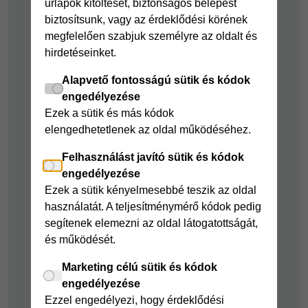
űrlapok kitöltését, biztonságos belépést
kölcsön
Joker részletfizetés
biztosítsunk, vagy az érdeklődési körének
Cofidis Bank
Áruhitel Expressz
megfelelően szabjuk személyre az oldalt és
adósságrendező
hirdetéseinket.
Mindig Kéznél
kölcsön
kölcsön
Alapvető fontosságú sütik és kódok
Mindig Kéznél
engedélyezése
kölcsön
Ezek a sütik és más kódok
elengedhetetlenek az oldal működéséhez.
Felelős pénzügyek
Felhasználást javító sütik és kódok
Takarékszámla
engedélyezése
Pénzügyi Navigátor
Ezek a sütik kényelmesebbé teszik az oldal
használatát. A teljesítménymérő kódok pedig
Cofidis Bank a
segítenek elemezni az oldal látogatottságát,
Zöldebb Környezetért
és működését.
Cofidis Bank a
Zöldebb Jövőért
Marketing célú sütik és kódok
engedélyezése
Biztonságos
Ezzel engedélyezi, hogy érdeklődési
pénzügyek