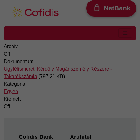
Ugrás a tartalomra
NetBank
Archív
Off
Dokumentum
Ügyfélismereti Kérdőív Magánszemély Részére -
Takarékszámla
(797.21 KB)
Kategória
Egyéb
Kiemelt
Off
Footer
Cofidis Bank
Áruhitel