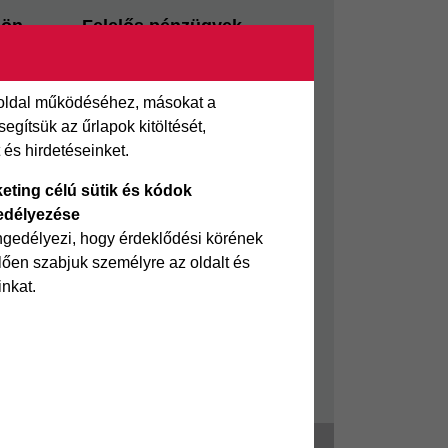
sön
Felelős pénzügyek
i kölcsön
Takarékszámla
Pénzügyi Navigátor
 oldal működéséhez, másokat a
 kölcsön
Cofidis Bank a Zöldebb
gítsük az űrlapok kitöltését,
ölcsön
Környezetért
és hirdetéseinket.
Cofidis Bank a Zöldebb
eting célú sütik és kódok
Jövőért
edélyezése
Biztonságos pénzügyek
ngedélyezi, hogy érdeklődési körének
ően szabjuk személyre az oldalt és
Fizetési nehézség
inkat.