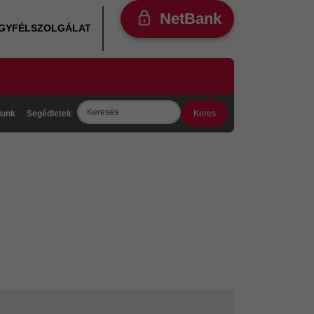
NetBank
ÜGYFÉLSZOLGÁLAT
Search
lunk
Segédletek