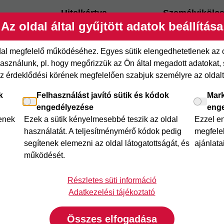
Hitelkártya
Személyikölc
Az oldal által gyűjtött adatok beállítása
ről
Cofidis Hitelkártya
Cofidis személy
xpressz
Joker részletfizetés
Cofidis Bank
ldal megfelelő működéséhez. Egyes sütik elengedhetetlenek az
adósságrendező
etfizetés
Áruhitel Expressz
sználunk, pl. hogy megőrizzük az Ön által megadott adatokat, se
Mindig Kéznél k
az érdeklődési körének megfelelően szabjuk személyre az oldalt 
itel
Mindig Kéznél kölcsön
k
Felhasználást javító sütik és kódok
Mark
engedélyezése
eng
lenek
Ezek a sütik kényelmesebbé teszik az oldal
Ezzel e
használatát. A teljesítménymérő kódok pedig
megfelel
segítenek elemezni az oldal látogatottságát, és
ajánlata
működését.
Részletes süti információ
Adatkezelési tájékoztató
Összes elfogadása