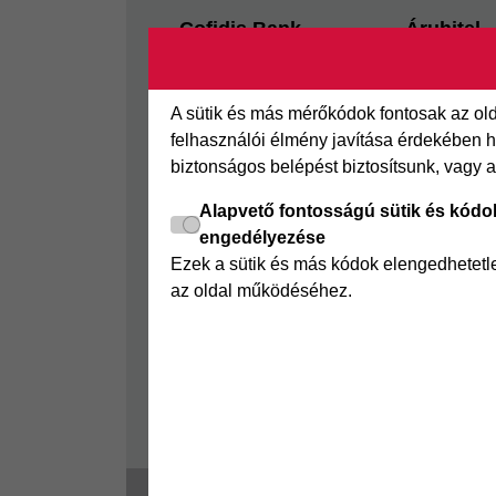
Footer
Cofidis Bank
Áruhitel
Kapcsolat
Az áruhitel
Segédletek
Áruhitel E
A sütik és más mérőkódok fontosak az o
Rólunk
Joker részl
felhasználói élmény javítása érdekében ha
biztonságos belépést biztosítsunk, vagy 
Panaszkezelés
Online Áruh
GYIK
Alapvető fontosságú sütik és kódo
engedélyezése
Sajtószoba
Ezek a sütik és más kódok elengedhetet
Nyilvánosságra hozatal
az oldal működéséhez.
Visszaélés-bejelentés
Tájékoztató fogyatékkal
élő ügyfelek részére