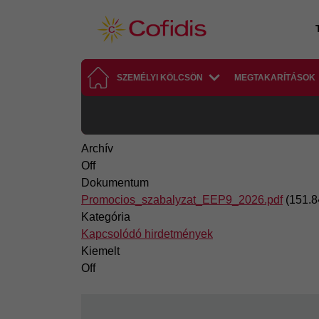
Ugrás a tartalomra
SZEMÉLYI KÖLCSÖN
MEGTAKARÍTÁSOK
Archív
Off
Dokumentum
Promocios_szabalyzat_EEP9_2026.pdf
(151.8
Kategória
Kapcsolódó hirdetmények
Kiemelt
Off