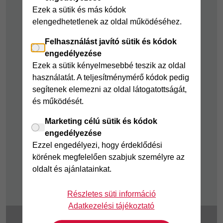
kölcsön
Ezek a sütik és más kódok
elengedhetetlenek az oldal működéséhez.
Felelős pénzügyek
Felhasználást javító sütik és kódok
Takarékszámla
engedélyezése
Pénzügyi Navigátor
Ezek a sütik kényelmesebbé teszik az oldal
használatát. A teljesítménymérő kódok pedig
Cofidis Bank a
segítenek elemezni az oldal látogatottságát,
Zöldebb Környezetért
és működését.
Cofidis Bank a
Zöldebb Jövőért
Marketing célú sütik és kódok
engedélyezése
Biztonságos
Ezzel engedélyezi, hogy érdeklődési
pénzügyek
körének megfelelően szabjuk személyre az
Fizetési nehézség
oldalt és ajánlatainkat.
Részletes süti információ
Adatkezelési tájékoztató