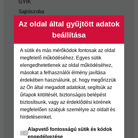
GYIK
Sajtószoba
Nyilvánosságra
Az oldal által gyűjtött adatok
hozatal
beállítása
Visszaélés-bejelentés
Tájékoztató
A sütik és más mérőkódok fontosak az oldal
fogyatékkal élő
megfelelő működéséhez. Egyes sütik
ügyfelek részére
elengedhetetlenek az oldal működéséhez,
másokat a felhasználói élmény javítása
Hitelkártya
Személyikölcsön
érdekében használunk, pl. hogy megőrizzük
az Ön által megadott adatokat, segítsük az
Cofidis Hitelkártya
Cofidis személyi
űrlapok kitöltését, biztonságos belépést
kölcsön
Joker részletfizetés
biztosítsunk, vagy az érdeklődési körének
Cofidis Bank
Áruhitel Expressz
megfelelően szabjuk személyre az oldalt és
adósságrendező
hirdetéseinket.
Mindig Kéznél
kölcsön
kölcsön
Alapvető fontosságú sütik és kódok
Mindig Kéznél
engedélyezése