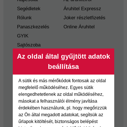
Segédletek
Áruhitel Expressz
Rólunk
Joker részletfizetés
Panaszkezelés
Online Áruhitel
GYIK
Sajtószoba
Nyilvánosságra
Az oldal által gyűjtött adatok
hozatal
beállítása
Visszaélés-bejelentés
Tájékoztató
A sütik és más mérőkódok fontosak az oldal
fogyatékkal élő
megfelelő működéséhez. Egyes sütik
ügyfelek részére
elengedhetetlenek az oldal működéséhez,
másokat a felhasználói élmény javítása
Hitelkártya
Személyikölcsön
érdekében használunk, pl. hogy megőrizzük
az Ön által megadott adatokat, segítsük az
Cofidis Hitelkártya
Cofidis személyi
űrlapok kitöltését, biztonságos belépést
kölcsön
Joker részletfizetés