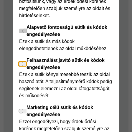
biztosítsunk, vagy az érdeklődési körének
Cofidis Bank
Áruhitel Expressz
megfelelően szabjuk személyre az oldalt és
adósságrendező
hirdetéseinket.
Mindig Kéznél
kölcsön
kölcsön
Alapvető fontosságú sütik és kódok
Mindig Kéznél
engedélyezése
kölcsön
Ezek a sütik és más kódok
elengedhetetlenek az oldal működéséhez.
Felelős pénzügyek
Felhasználást javító sütik és kódok
Takarékszámla
engedélyezése
Pénzügyi Navigátor
Ezek a sütik kényelmesebbé teszik az oldal
használatát. A teljesítménymérő kódok pedig
Cofidis Bank a
segítenek elemezni az oldal látogatottságát,
Zöldebb Környezetért
és működését.
Cofidis Bank a
Zöldebb Jövőért
Marketing célú sütik és kódok
engedélyezése
Biztonságos
Ezzel engedélyezi, hogy érdeklődési
pénzügyek
körének megfelelően szabjuk személyre az