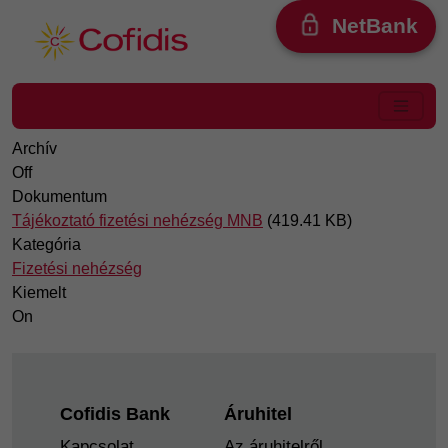
Ugrás a tartalomra
NetBank
Archív
Off
Dokumentum
Tájékoztató fizetési nehézség MNB
(419.41 KB)
Kategória
Fizetési nehézség
Kiemelt
On
Footer
Cofidis Bank
Áruhitel
Kapcsolat
Az áruhitelről