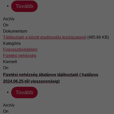
Tovább
Archív
On
Dokumentum
Tájékoztató a túlzott eladósodás kockázatairól
(485.66 KB)
Kategória
Fogyasztóvédelem
Fizetési nehézség
Kiemelt
On
Fizetési nehézség általános tájékoztató ( hatályos
2024.06.25-től visszavonásig)
Tovább
Archív
On