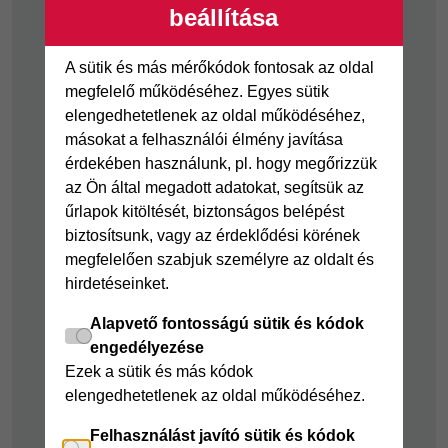
beállítása
Visszaélés-bejelentés
Tájékoztató
A sütik és más mérőkódok fontosak az oldal
fogyatékkal élő
megfelelő működéséhez. Egyes sütik
ügyfelek részére
elengedhetetlenek az oldal működéséhez,
másokat a felhasználói élmény javítása
Hitelkártya
Személyikölcsön
érdekében használunk, pl. hogy megőrizzük
az Ön által megadott adatokat, segítsük az
Cofidis Hitelkártya
Cofidis személyi
űrlapok kitöltését, biztonságos belépést
kölcsön
Joker részletfizetés
biztosítsunk, vagy az érdeklődési körének
Cofidis Bank
Áruhitel Expressz
megfelelően szabjuk személyre az oldalt és
adósságrendező
hirdetéseinket.
Mindig Kéznél
kölcsön
kölcsön
Alapvető fontosságú sütik és kódok
Mindig Kéznél
engedélyezése
kölcsön
Ezek a sütik és más kódok
elengedhetetlenek az oldal működéséhez.
Felelős pénzügyek
Felhasználást javító sütik és kódok
Takarékszámla