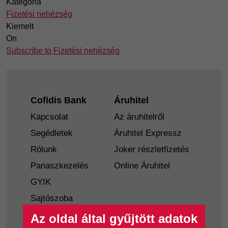
Kategória
Fizetési nehézség
Kiemelt
On
Subscribe to Fizetési nehézség
Footer
Cofidis Bank
Áruhitel
Kapcsolat
Az áruhitelről
Segédletek
Áruhitel Expressz
Rólunk
Joker részletfizetés
Panaszkezelés
Online Áruhitel
GYIK
Sajtószoba
Nyilvánosságra
Az oldal által gyűjtött adatok
hozatal