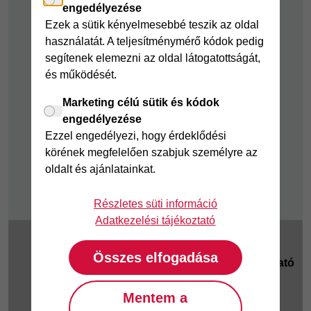
engedélyezése
Pénzügyi Navigátor
Ezek a sütik kényelmesebbé teszik az oldal
használatát. A teljesítménymérő kódok pedig
Cofidis Bank a
segítenek elemezni az oldal látogatottságát,
Zöldebb Környezetért
és működését.
Cofidis Bank a
Zöldebb Jövőért
Marketing célú sütik és kódok
engedélyezése
Biztonságos
Ezzel engedélyezi, hogy érdeklődési
pénzügyek
körének megfelelően szabjuk személyre az
Fizetési nehézség
oldalt és ajánlatainkat.
Részletes süti információ
Adatkezelési tájékoztató
2025 © Magyar
Cookie beállítások
|
Összes elfogadása
Cofidis Bank Zrt.
Adatkezelési tájékoztató
1062 Budapest,
Jogi tudnivalók
|
KHR
|
Teréz körút 55-57.
Mentem a
GYIK