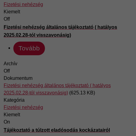
Fizetési nehézség
Kiemelt
Off
Fizetési nehézség általános tájékoztató ( hatályos
2025.02.28-tól visszavonásig)
Tovább
Archív
Off
Dokumentum
Fizetési nehézség általános tájékoztató ( hatályos
2025.02.28-tól visszavonásig)
(625.13 KB)
Kategória
Fizetési nehézség
Kiemelt
On
Tájékoztató a túlzott eladósodás kockázatairól