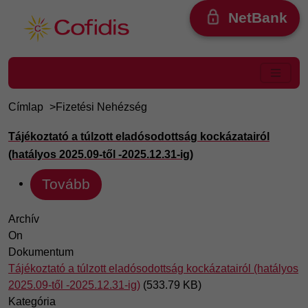
Ugrás a tartalomra
NetBank
Címlap
Fizetési Nehézség
Tájékoztató a túlzott eladósodottság kockázatairól
(hatályos 2025.09-től -2025.12.31-ig)
Tovább
Archív
On
Dokumentum
Tájékoztató a túlzott eladósodottság kockázatairól (hatályos
2025.09-től -2025.12.31-ig)
(533.79 KB)
Kategória