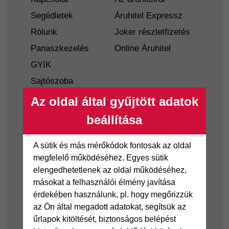
Segédletek
Áruhitel Expressz
Rólunk
Joker részletfizetés
Panaszkezelés
Online Áruhitel
GYIK
Sajtószoba
Nyilvánosságra
Az oldal által gyűjtött adatok
hozatal
beállítása
Visszaélés-bejelentés
Tájékoztató
A sütik és más mérőkódok fontosak az oldal
fogyatékkal élő
megfelelő működéséhez. Egyes sütik
ügyfelek részére
elengedhetetlenek az oldal működéséhez,
másokat a felhasználói élmény javítása
Hitelkártya
Személyikölcsön
érdekében használunk, pl. hogy megőrizzük
az Ön által megadott adatokat, segítsük az
Cofidis Hitelkártya
Cofidis személyi
űrlapok kitöltését, biztonságos belépést
kölcsön
Joker részletfizetés