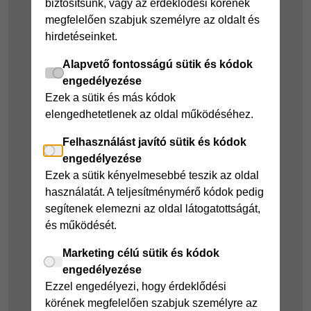
biztosítsunk, vagy az érdeklődési körének
Cofidis Bank
Áruhitel Expressz
megfelelően szabjuk személyre az oldalt és
adósságrendező
hirdetéseinket.
Mindig Kéznél
kölcsön
kölcsön
Alapvető fontosságú sütik és kódok
Mindig Kéznél
engedélyezése
kölcsön
Ezek a sütik és más kódok
elengedhetetlenek az oldal működéséhez.
Felelős pénzügyek
Felhasználást javító sütik és kódok
Takarékszámla
engedélyezése
Pénzügyi Navigátor
Ezek a sütik kényelmesebbé teszik az oldal
használatát. A teljesítménymérő kódok pedig
Cofidis Bank a
segítenek elemezni az oldal látogatottságát,
Zöldebb Környezetért
és működését.
Cofidis Bank a
Zöldebb Jövőért
Marketing célú sütik és kódok
engedélyezése
Biztonságos
Ezzel engedélyezi, hogy érdeklődési
pénzügyek
körének megfelelően szabjuk személyre az