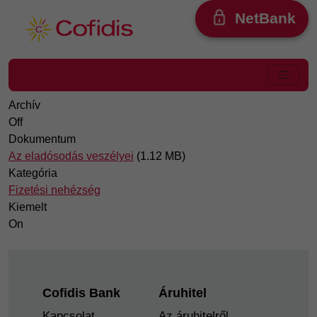
Ugrás a tartalomra
NetBank
Archív
Off
Dokumentum
Az eladósodás veszélyei
(1.12 MB)
Kategória
Fizetési nehézség
Kiemelt
On
Footer
Cofidis Bank
Áruhitel
Kapcsolat
Az áruhitelről