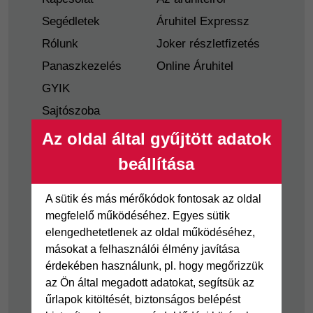
Segédletek
Áruhitel Expressz
Rólunk
Joker részletfizetés
Panaszkezelés
Online Áruhitel
GYIK
Sajtószoba
Nyilvánosságra
Az oldal által gyűjtött adatok
hozatal
beállítása
Visszaélés-bejelentés
Tájékoztató
A sütik és más mérőkódok fontosak az oldal
fogyatékkal élő
megfelelő működéséhez. Egyes sütik
ügyfelek részére
elengedhetetlenek az oldal működéséhez,
másokat a felhasználói élmény javítása
Hitelkártya
Személyikölcsön
érdekében használunk, pl. hogy megőrizzük
az Ön által megadott adatokat, segítsük az
Cofidis Hitelkártya
Cofidis személyi
űrlapok kitöltését, biztonságos belépést
kölcsön
Joker részletfizetés