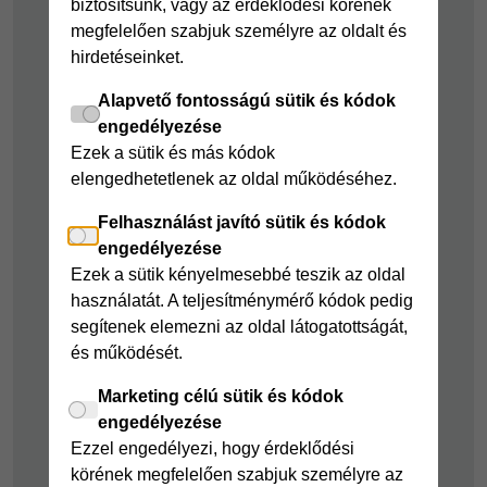
biztosítsunk, vagy az érdeklődési körének
Cofidis Bank
Áruhitel Expressz
megfelelően szabjuk személyre az oldalt és
adósságrendező
hirdetéseinket.
Mindig Kéznél
kölcsön
kölcsön
Alapvető fontosságú sütik és kódok
Mindig Kéznél
engedélyezése
kölcsön
Ezek a sütik és más kódok
elengedhetetlenek az oldal működéséhez.
Felelős pénzügyek
Felhasználást javító sütik és kódok
Takarékszámla
engedélyezése
Pénzügyi Navigátor
Ezek a sütik kényelmesebbé teszik az oldal
használatát. A teljesítménymérő kódok pedig
Cofidis Bank a
segítenek elemezni az oldal látogatottságát,
Zöldebb Környezetért
és működését.
Cofidis Bank a
Zöldebb Jövőért
Marketing célú sütik és kódok
engedélyezése
Biztonságos
Ezzel engedélyezi, hogy érdeklődési
pénzügyek
körének megfelelően szabjuk személyre az