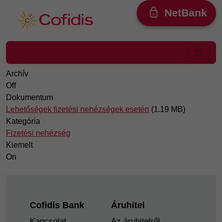
Ugrás a tartalomra
NetBank
Archív
Off
Dokumentum
Lehetőségek fizetési nehézségek esetén
(1.19 MB)
Kategória
Fizetési nehézség
Kiemelt
On
Footer
Cofidis Bank
Áruhitel
Kapcsolat
Az áruhitelről