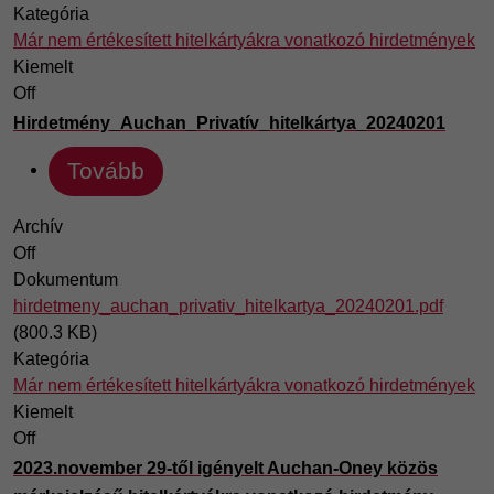
Kategória
Már nem értékesített hitelkártyákra vonatkozó hirdetmények
Kiemelt
Off
Hirdetmény_Auchan_Privatív_hitelkártya_20240201
Tovább
Archív
Off
Dokumentum
hirdetmeny_auchan_privativ_hitelkartya_20240201.pdf
(800.3 KB)
Kategória
Már nem értékesített hitelkártyákra vonatkozó hirdetmények
Kiemelt
Off
2023.november 29-től igényelt Auchan-Oney közös