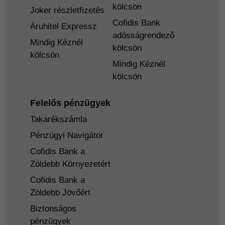
kölcsön
Joker részletfizetés
Cofidis Bank
Áruhitel Expressz
adósságrendező
Mindig Kéznél
kölcsön
kölcsön
Mindig Kéznél
kölcsön
Felelős pénzügyek
Takarékszámla
Pénzügyi Navigátor
Cofidis Bank a
Zöldebb Környezetért
Cofidis Bank a
Zöldebb Jövőért
Biztonságos
pénzügyek