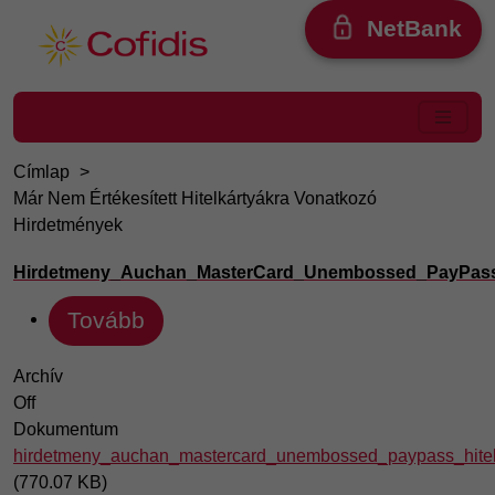
Ugrás a tartalomra
NetBank
Címlap
Már Nem Értékesített Hitelkártyákra Vonatkozó
Hirdetmények
Hirdetmeny_Auchan_MasterCard_Unembossed_PayPass_
Tovább
Archív
Off
Dokumentum
hirdetmeny_auchan_mastercard_unembossed_paypass_hitel
(770.07 KB)