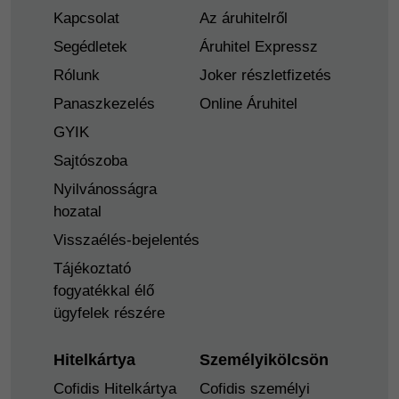
Kapcsolat
Az áruhitelről
Segédletek
Áruhitel Expressz
Rólunk
Joker részletfizetés
Panaszkezelés
Online Áruhitel
GYIK
Sajtószoba
Nyilvánosságra
hozatal
Visszaélés-bejelentés
Tájékoztató
fogyatékkal élő
ügyfelek részére
Hitelkártya
Személyikölcsön
Cofidis Hitelkártya
Cofidis személyi