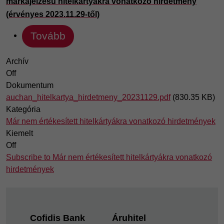
márkajelzésű hitelkártyákra vonatkozó hirdetmény
(érvényes 2023.11.29-től)
Tovább
Archív
Off
Dokumentum
auchan_hitelkartya_hirdetmeny_20231129.pdf
(830.35 KB)
Kategória
Már nem értékesített hitelkártyákra vonatkozó hirdetmények
Kiemelt
Off
Subscribe to Már nem értékesített hitelkártyákra vonatkozó
hirdetmények
Footer
Cofidis Bank
Áruhitel