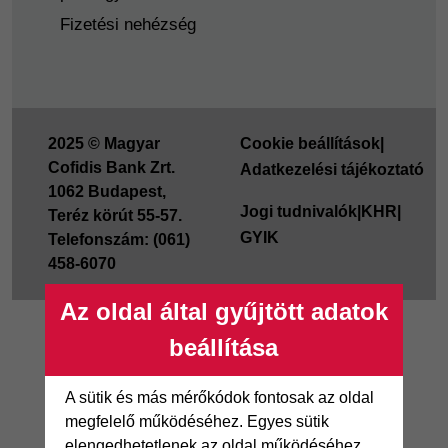
Fizetési nehézség
2025 © Magyar
Cookie beállítások
|
Cofidis Bank Zrt.
Adatkezelési tájékoztató
1062 Budapest,
Jogi tudnivalók
|
KHR
|
Teréz körút 55-57.
GYIK
Telefonszám: (061)
458-6070
Az oldal által gyűjtött adatok
beállítása
A sütik és más mérőkódok fontosak az oldal
megfelelő működéséhez. Egyes sütik
elengedhetetlenek az oldal működéséhez,