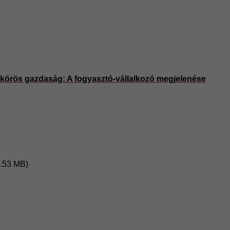
körös gazdaság: A fogyasztó-vállalkozó megjelenése
4.53 MB)