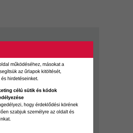
sön
Felelős pénzügyek
i kölcsön
Takarékszámla
Pénzügyi Navigátor
 oldal működéséhez, másokat a
 kölcsön
gítsük az űrlapok kitöltését,
Cofidis Bank a Zöldebb
és hirdetéseinket.
ölcsön
Környezetért
Cofidis Bank a Zöldebb
eting célú sütik és kódok
edélyezése
Jövőért
ngedélyezi, hogy érdeklődési körének
Biztonságos pénzügyek
ően szabjuk személyre az oldalt és
Fizetési nehézség
inkat.