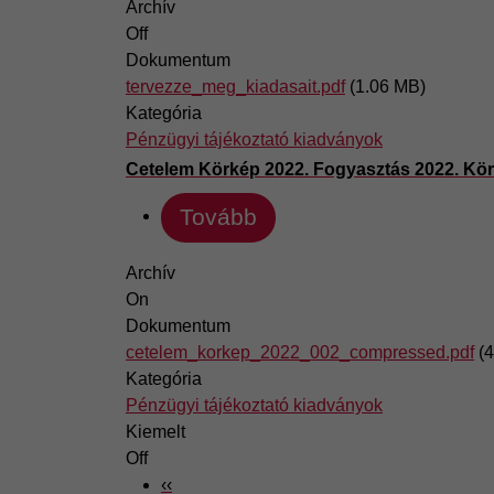
Archív
Off
Dokumentum
tervezze_meg_kiadasait.pdf
(1.06 MB)
Kategória
Pénzügyi tájékoztató kiadványok
Cetelem Körkép 2022. Fogyasztás 2022. Kör
Tovább
Archív
On
Dokumentum
cetelem_korkep_2022_002_compressed.pdf
(
Kategória
Pénzügyi tájékoztató kiadványok
Kiemelt
Off
PAGINATION
Previous page
‹‹