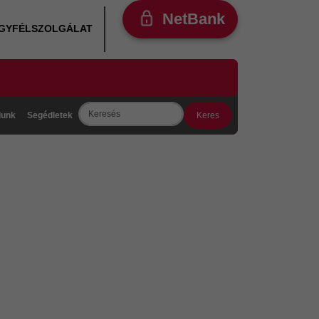
NetBank
ÜGYFÉLSZOLGÁLAT
Search
lunk
Segédletek