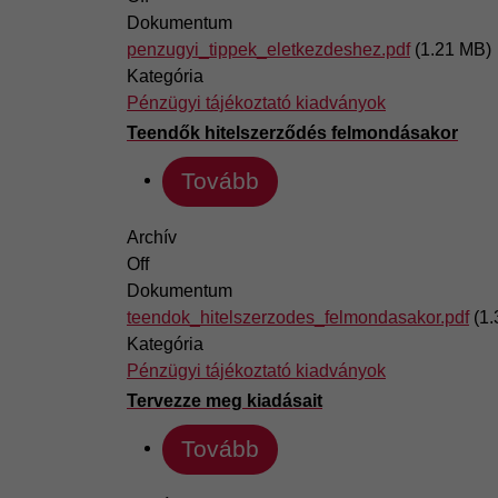
Dokumentum
penzugyi_tippek_eletkezdeshez.pdf
(1.21 MB)
Kategória
Pénzügyi tájékoztató kiadványok
Teendők hitelszerződés felmondásakor
Tovább
Archív
Off
Dokumentum
teendok_hitelszerzodes_felmondasakor.pdf
(1
Kategória
Pénzügyi tájékoztató kiadványok
Tervezze meg kiadásait
Tovább