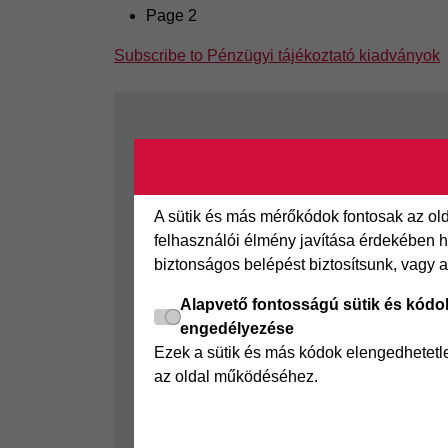
Page 2
Subscribe to Pénzügyi tájékoztató kiadványok
Footer
Cofidis Bank
Áruhitel
Kapcsolat
Az áruhitel
Segédletek
Áruhitel E
A sütik és más mérőkódok fontosak az o
felhasználói élmény javítása érdekében ha
Rólunk
Joker részl
biztonságos belépést biztosítsunk, vagy 
Panaszkezelés
Online Áruh
Alapvető fontosságú sütik és kódo
GYIK
engedélyezése
Sajtószoba
Ezek a sütik és más kódok elengedhetet
Nyilvánosságra hozatal
az oldal működéséhez.
Visszaélés-bejelentés
Tájékoztató fogyatékkal