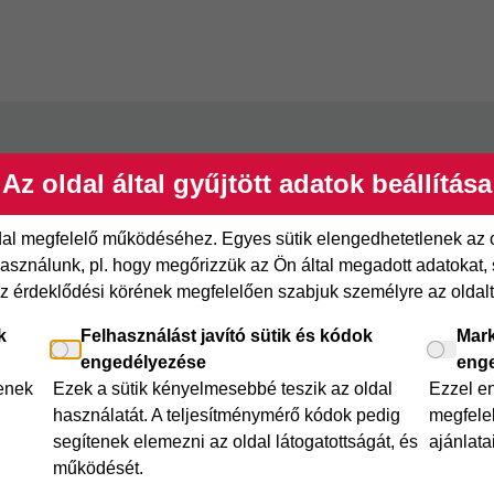
Hitelkártya
Személyikölc
Az oldal által gyűjtött adatok beállítása
ről
Cofidis Hitelkártya
Cofidis személy
xpressz
Joker részletfizetés
Cofidis Bank
ldal megfelelő működéséhez. Egyes sütik elengedhetetlenek az
adósságrendező
sználunk, pl. hogy megőrizzük az Ön által megadott adatokat, se
etfizetés
Áruhitel Expressz
az érdeklődési körének megfelelően szabjuk személyre az oldalt 
Mindig Kéznél k
itel
Mindig Kéznél kölcsön
k
Felhasználást javító sütik és kódok
Mark
engedélyezése
eng
lenek
Ezek a sütik kényelmesebbé teszik az oldal
Ezzel e
használatát. A teljesítménymérő kódok pedig
megfelel
segítenek elemezni az oldal látogatottságát, és
ajánlata
működését.