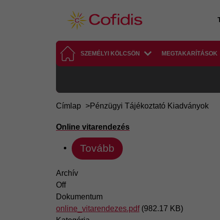
Ugrás a tartalomra
SZEMÉLYI KÖLCSÖN
MEGTAKARÍTÁSOK
Címlap
Pénzügyi Tájékoztató Kiadványok
Online vitarendezés
Tovább
Archív
Off
Dokumentum
online_vitarendezes.pdf
(982.17 KB)